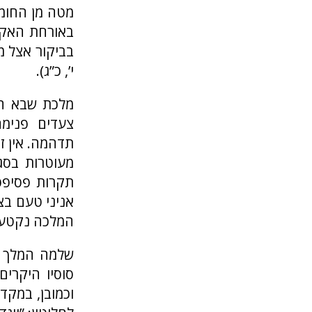
מטה מן החומו
באורחת האקז
בביקור אצל מלכ
י’, כ”ג).
מלכת שבא הת
צעדים פנימ
תדהמה. אין ז
מעוטרות בסגנ
תקרות פסיפס 
אניני טעם בצ
המלכה נקטעו 
שלמה המלך ו
סוסיו היקרים
וכמובן, במקד