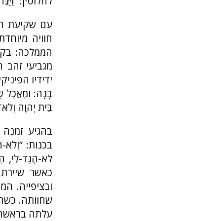
לחלוטין: ”וַיַּגֶּ
עם שקיעת הש
חוויה מיוחד
הממלכה: בקר 
מגביעי זהב ה
ידידיו הפיניקים.
בָּנָה: וּמַאֲכַל ש
בֵּית יְהוָה וְלֹ
בהגיע זמנה 
בכנות: ”וְלֹא-הֶא
לֹא-הֻגַּד-לִי, ה
כאשר שיירת
ובציפייה. המ
שחוותה. כשהי
עלתה בראשה. 