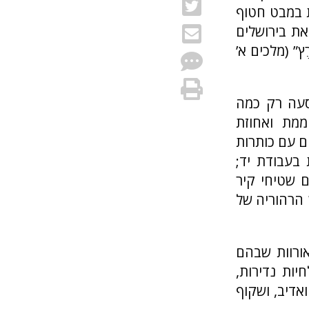
ת במבט חטוף
ת בירושלים
ֶץ” (מלכים א’
סעה רק כמה
מת ואחוזת
ם עם כותרות
 בעבודת יד;
ם שטיחי קיר
 הרהוריה של
ורוות שבהם
יות נדירות,
אדיב, ושקוף