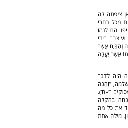
ן ציפתה לה
ם מכל רחבי
פו. הם לגמו
ועוצבה בידי
הַבַּיִת אֲשֶׁר
תוֹ אֲשֶׁר יַעֲלֶה
ה היה לדבר
לשלמה, ”וְהִנֵּה
 (פסוקים ז’–ח’).
נחה בהקלה
בד את כל מה
ן, מילה אחת