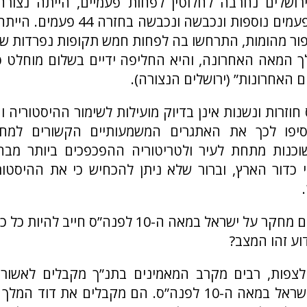
פור מהומות, התרחשו בה לפחות חמש תקופות נפרדות של 
ך המאה האחרונה, והיא החליפה ידיים בשלום מוחלט פ
וזרות ונשנות אינן בדיוק מועילות לשימור ההיסטוריה וה
סיפו לכך את האתגרים המשמעותיים הקשורים למחק
כנות מתחת לעיר ולטריטוריה ההפכפכים ביותר מבחי
 כדור הארץ, וברור שלא ניתן להכחיש כי את ההיסטו
ובכל זאת, האם מחקר על ישראל במאה ה-10 לפנה”ס חיי
ע זהו המצב?
צפות, רבים מקרב המאמינים בתנ”ך מקבלים לאשורו
המקראי של ישראל במאה ה-10 לפנה”ס. הם מקבלים את דו