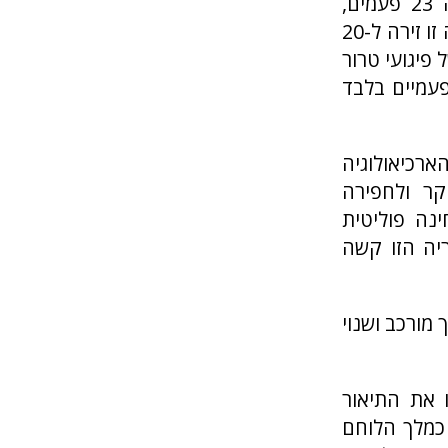
האחרונים... ירושלים נחרבה לחלוטין לפחות פעמיים, הייתה נצורה 23 פעמים,
הותקפה 52 פעמים נוספות ונכבשה ונכבשה בחזרה 44 פעמים. הייתה זו זירה ל-20
פיגועי טרור
עמיים בלבד
ארכיאולוגיה
ר ולחפירה
נה פוליטית
ריה הזו קשה
ב להיות כל כך מורכב ושנוי
 את התיאור
ד המלך כמלך הלוחם