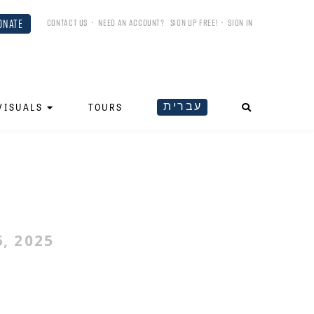
ONATE
CONTACT US
•
NEED AN ACCOUNT?
SIGN UP FREE!
•
SIGN IN
עברית
VISUALS
TOURS
ח
, 2025