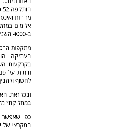
מרידות ואינס
אלימים במהל
ב-4000 השנים האחרונות” (ירושלים הנצורה).
מתקפות הרס ח
העתיקה. הו
בקרקעות השו
ודתית על פני
לחשוף ולהבין.
במחלוקת? מדו
כפי שאפשר ל