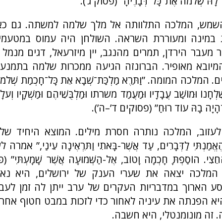
ד־לָהּ שְׁלֹמֹה אֶת־כָּל־דְּבָרֶיהָ” (פסוק ג’).
מש, המלכה התלוותה אל מלך שלמה למשתה. גם כא
ת במינה ומעוררת השראה. השולחן היה עמוס במטעמי
מעבר הירדן, תמרים מהנגב, יין מיזרעאל, דגים מנמל י
מיובא מאופיר. הברונזה הגיעה ממכרות שלמה בתמנע 
 המלכה המומה. ”וַתֵּרֶא מַלְכַּת־שְׁבָא אֵת כָּל־חָכְמַת שְׁלֹמֹה וְ
ֻׁלְחָנוֹ וּמוֹשַׁב עֲבָדָיו וּמַעֲמַד משרתו וּמַלְבֻּשֵׁיהֶם וּמַשְׁקָיו וְעֹלָ
א־הָיָה בָהּ עוֹד רוּחַ” (פסוקים ד’–ה’).
לעזוב, המלכה נותרה חסרת מילים. המוצא היחיד של
ֱמַנְתִּי לַדְּבָרִים, עַד אֲשֶׁר-בָּאתִי וַתִּרְאֶינָה עֵינַי,” אמרה 
ַחֵצִי. הוֹסַפְתָּ חָכְמָה וָטוֹב, אֶל-הַשְּׁמוּעָה אֲשֶׁר שָׁמָעְתִּי”
 המלכה יצאה את שערי הענק של ירושלים, היא נא
סע הארוך במדבריות העקרים של ערב ייתן לה זמן לע
א הפנתה את עיניה לאחור כדי לזכות במבט חטוף אחרו
זה מונומנטלי, היא חשבה.