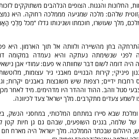
ת, החלונות והגגות. הצופים הנלהבים משתוקקים לזכו
וטית שלהם: מלכה שמגיעה מממלכה רחוקה. היא נמצא
ם, מלך שעושרו, חוכמתו ושנינותו גדלו ”מִכֹּל מַלְכֵי הָאָר
רחקה בחן מהשיירה ולוותה אל תוך הארמון. היא פ
ה לפני שנשימתה נעתקה והיא נעמדה במקומה דומ
ה היה דומה לשום דבר שחוותה אי פעם: עמודי אבן נישאי
ון פיניקי; קירות הבנויים מאבני גיר עצומות, מלוטשות
רחבות ידיים; רצפות שיש משובצות באבנים יקרות; וג
בעי סגול וזהב. ההוד וההדר היו מדהימים. מיד לאחר מכן
לשמע צעדים מתקרבים. מלך ישראל צעד לכיוונה.
מלכת שבא סיירו במתחם המלכותי, במחסני הנשק, בא
 של שלמה, בגנים השופעים, שבהם גם גן חיות קטן לח
ש, היהלום שבכתר הממלכה. מלך ישראל היה מארח חם ו