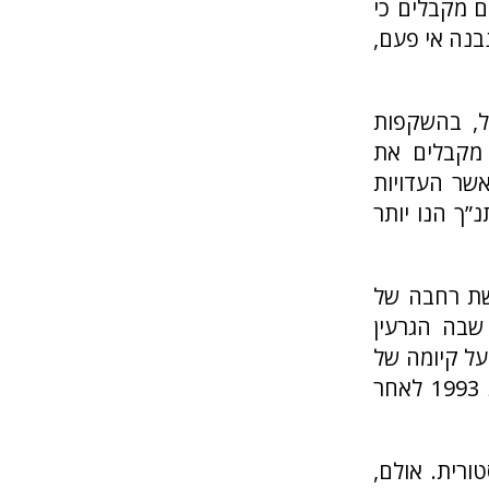
 מקבלים כי
נה אי פעם,
ל, בהשקפות
 מקבלים את
שר העדויות
”ך הנו יותר
שת רחבה של
שבה הגרעין
ל קיומה של
ממלכה כלשהי הראויה לציון. השקפה זו השתנתה משמעותית בשנת 1993 לאחר
ורית. אולם,