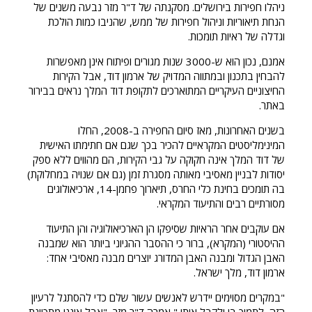
ניהלו חפירות בירושלים. מסקנתה של ד"ר מזר נבעה משנים של
הנחת תיאוריות וניהול חפירות של ממש, שהניבו כמות הולכת
וגדלה של ראיות תומכות.
אמנם, נכון הוא ש-3000 שנות מגורים ופיתוח אינן מאפשרות
להבחין בתכנון ובמתווה המדויק של ארמון דוד, אבל הקירות
החיצוניים העיקריים המתוארכים לתקופת דוד המלך נראים בבירור
באתר.
בשנים האחרונות, מאז סיום החפירה ב-2008, החלו
המינימליסטים המקראיים להכיר בכך שגם אם חתימתו האישית
של דוד המלך אינה חקוקה על גבי הקירות, הם מהווים ללא ספק
יסודות לבניין מאסיבי מאותה מסגרת זמן (גם אם שנויה במחלוקת)
בה תומכים בחינת כלי החרס, תיארוך פחמן-14, ארכיאולוגים
מסורתיים רבים והתיעוד המקראי.
אם עוקבים אחר הראיות שסיפקו הן הארכיאולוגיה והן התיעוד
ההיסטורי (המקרא), ברור כי ההסבר ההגיוני ביותר הוא שמבנה
האבן הגדול ומבנה האבן המדורג יוצרים מבנה מאסיבי אחד:
ארמון דוד, מלך ישראל.
"במקרים מסוימים יידרש לאנשים עשור שלם כדי להסתגל לרעיון