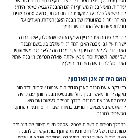
מטר (66 רגל) היוצר מסד יציב לאורך הקצה המזרחי התלול של
עיר דוד. מאמץ בנייה משותף זה הנו המבנה
הגבוה ביותר
הידוע
לנו בישראל כולה עד לתקופת הורדוס הגדול, כמעט 1000 שנים
מאוחר יותר. גובהו וגודלו של מבנה האבן המדורג מעידים על
גודלו ותפארתו של המבנה שבו תמך.
ד"ר מזר כינתה את הבניין הענקי החדש שהתגלה, אשר נבנה
ישירות על גבי מבנה האבן המדורג והשתלב בו, בשם 'מבנה
האבן הגדול'. לא היה ניתן להקים מבנה זה ללא דרגה משמעותית
של עושר, תשתית וכוח. מכאן עלתה שאלה מכרעת: מי בנה אותו?
האם יכול להיות שזה היה דוד המלך?
האם היה זה אכן הארמון?
כדי לקבוע אם מבנה האבן הגדול היה ארמונו של דוד, ד"ר מזר
נזקקה ליותר מאשר בניין גדול שבבסיסו מבנה תומך ענקי. היה
עליה לתארך את המבנה. הדרך הרגילה לעשות זאת היא
להשתמש בממצאים חומריים, במיוחד שברי חרס ודגימות פחמן,
הקשורים למבנה.
במהלך חפירותיה בשנים 2005–2008 חשף הצוות של ד"ר מזר
כמות ניכרת של כלי חרס ודגימות פחמן רבות הקשורים למבנה
האבן הגדול. כאשר נבדקו במעבדה, החומרים שנמצאו ישירות