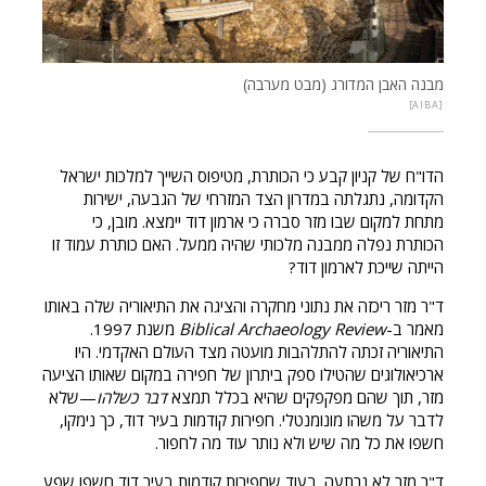
מבנה האבן המדורג (מבט מערבה)
AIBA
הדו"ח של קניון קבע כי הכותרת, מטיפוס השייך למלכות ישראל
הקדומה, נתגלתה במדרון הצד המזרחי של הגבעה, ישירות
מתחת למקום שבו מזר סברה כי ארמון דוד יימצא. מובן, כי
הכותרת נפלה ממבנה מלכותי שהיה ממעל. האם כותרת עמוד זו
הייתה שייכת לארמון דוד?
ד"ר מזר ריכזה את נתוני מחקרה והציגה את התיאוריה שלה באותו
מאמר ב-
Biblical Archaeology Review
משנת 1997.
התיאוריה זכתה להתלהבות מועטה מצד העולם האקדמי. היו
ארכיאולוגים שהטילו ספק ביתרון של חפירה במקום שאותו הציעה
מזר, תוך שהם מפקפקים שהיא בכלל תמצא
דבר כשלהו
—שלא
לדבר על משהו מונומנטלי. חפירות קודמות בעיר דוד, כך נימקו,
חשפו את כל מה שיש ולא נותר עוד מה לחפור.
ד"ר מזר לא נרתעה. בעוד שחפירות קודמות בעיר דוד חשפו שפע