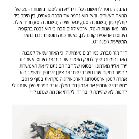
המבנה נחפר לראשונה על ידי ר״א מקליסטר בשנות ה-20 של
המאה העשרים, ומאז הוא נחפר עוד הרבה פעמים, בין היתר בידי
קתלין קניון (בשנות ה-60), יגאל שילה (בשנות ה-80) וד"ר אילת
מזר. מאז שנות ה-70, ארכיאולוגים סברו כי הוא נבנה בתקופה
היבוסית או אפילו קודם לכן, כאשר כמה תוספות נבנו במאה
לפנה"ס
התשיעית
.
ד"ר מזר סברה, כמו רבים מעמיתיה, כי האזור שמעל למבנה
האבן המדורג שייך לחלק הצפוני של המבצר היבוסי אשר דוד
'ירד אליו' מארמונו. "בסופו של דבר הם נתנו לי את האפשרות
לחפור במקום שבו חשבתי שמבצר ציון [היבוסי] ייחשף," היא
אמרה למכון ארמסטרונג לארכיאולוגיה מקראית בסוף 2019.
"חשבתי שאחמיץ את ארמון דוד המלך. אבל חפרתי היכן שנתנו לי
לחפור. לא שהייתה לי ברירה. לקחתי את מה שנתנו לי."