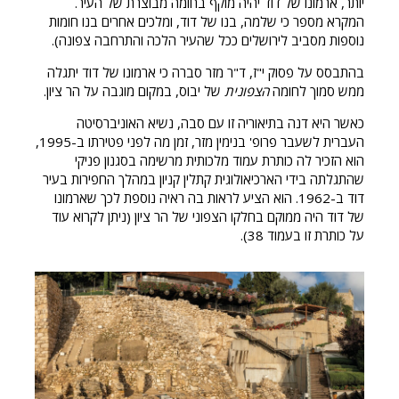
יותר, ארמונו של דוד יהיה מוקף בחומה מבוצרת של העיר.
המקרא מספר כי שלמה, בנו של דוד, ומלכים אחרים בנו חומות
נוספות מסביב לירושלים ככל שהעיר הלכה והתרחבה צפונה).
בהתבסס על פסוק י"ז, ד"ר מזר סברה כי ארמונו של דוד יתגלה
ממש סמוך לחומה
הצפונית
של יבוס, במקום מוגבה על הר ציון.
כאשר היא דנה בתיאוריה זו עם סבה, נשיא האוניברסיטה
העברית לשעבר פרופ' בנימין מזר, זמן מה לפני פטירתו ב-1995,
הוא הזכיר לה כותרת עמוד מלכותית מרשימה בסגנון פניקי
שהתגלתה בידי הארכיאולוגית קתלין קניון במהלך החפירות בעיר
דוד ב-1962. הוא הציע לראות בה ראיה נוספת לכך שארמונו
של דוד היה ממוקם בחלקו הצפוני של הר ציון (ניתן לקרוא עוד
על כותרת זו בעמוד 38).