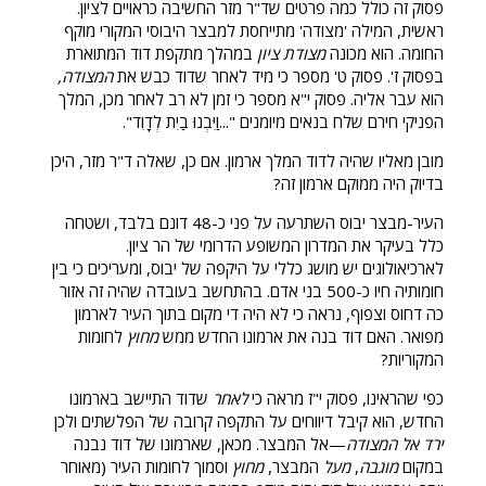
פסוק זה כולל כמה פרטים שד"ר מזר החשיבה כראויים לציון.
ראשית, המילה 'מצודה' מתייחסת למבצר היבוסי המקורי מוקף
החומה. הוא מכונה
מצודת ציון
במהלך מתקפת דוד המתוארת
בפסוק ז'. פסוק ט' מספר כי מיד לאחר שדוד כבש את
המצודה,
הוא עבר אליה. פסוק י"א מספר כי זמן לא רב לאחר מכן, המלך
הפניקי חירם שלח בנאים מיומנים "...וַיִּבְנוּ בַיִת לְדָוִד".
מובן מאליו שהיה לדוד המלך ארמון. אם כן, שאלה ד"ר מזר, היכן
בדיוק היה ממוקם ארמון זה?
העיר-מבצר יבוס השתרעה על פני כ-48 דונם בלבד, ושטחה
כלל בעיקר את המדרון המשופע הדרומי של הר ציון.
לארכיאולוגים יש מושג כללי על היקפה של יבוס, ומעריכים כי בין
חומותיה חיו כ-500 בני אדם. בהתחשב בעובדה שהיה זה אזור
כה דחוס וצפוף, נראה כי לא היה די מקום בתוך העיר לארמון
מפואר. האם דוד בנה את ארמונו החדש ממש
מחוץ
לחומות
המקוריות?
כפי שהראינו, פסוק י"ז מראה כי
לאחר
שדוד התיישב בארמונו
החדש, הוא קיבל דיווחים על התקפה קרובה של הפלשתים ולכן
ירד אל
המצודה
—אל המבצר. מכאן, שארמונו של דוד נבנה
במקום
מוגבה
,
מעל
המבצר,
מחוץ
וסמוך לחומות העיר (מאוחר