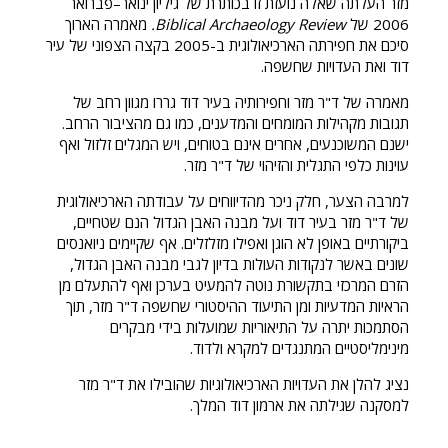
מזר העלתה שאלה נועזת זו בכותרת של גיליון ינואר–פברואר
2006 של
Biblical Archaeology Review
.
מאמרה הארוך
סיכם את חפירתה הארכיאולוגית ב-2005 בקצה הצפוני של עיר
דוד ואת העדויות שחשפה.
מאמרה של ד"ר מזר וחפירותיה בעיר דוד גררו מגוון רחב של
תגובות מקהילות המומחים והמדענים, כמו גם מהציבור הרחב.
ישנם המשוכנעים, אחרים אינם בטוחים, ויש המגלים זלזול ואף
עוינות כלפי התגלית והזיהוי של ד"ר מזר.
למרבה הצער, חלק ניכר מהדיווחים על עבודתה הארכיאולוגית
של ד"ר מזר בעיר דוד ועל מבנה האבן הגדול הנם שטחיים,
ביקורתיים באופן לא הוגן ואפילו מזלזלים. אף שקיימים ניואנסים
שונים באשר לנקודות העולות בדיון לגבי מבנה האבן הגדול,
הזרם המרכזי בתקשורת נוטה להמעיט בערכן ואף להתעלם מן
הראיות המדעיות ומן התיעוד ההיסטורי שחשפה ד"ר מזר, תוך
הסתמכות יתרה על התיאוריות שמועלות בידי מבקרים
מינימליסטיים המתנגדים למקרא ולדוד.
נציג להלן את העדויות הארכיאולוגיות שהובילו את ד"ר מזר
למסקנה שגילתה את ארמון דוד המלך.