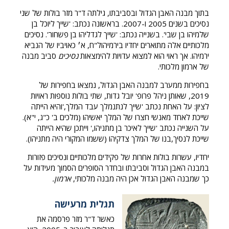
בתוך מבנה האבן הגדול ובסביבתו, גילתה ד"ר מזר בולות של שני
נסיכים בשנים 2005 ו-2007. בראשונה נכתב: 'שייך ליוכל בן
שלמיהו בן שבי'. בשנייה נכתב: 'שייך לגדליהו בן פשחור'. נסיכים
מלכותיים אלה מתוארים יחדיו בירמיהול"ח, א׳ כאויביו של הנביא
ירמיהו. אך ראוי הוא למצוא עדויות להימצאות
נסיכים
סביב מבנה
של ארמון מלכותי.
בחפירות ממערב למבנה האבן הגדול, נמצאו בחפירות של
2019, שאותן ניהל פרופ' יובל גדות, שתי בולות נוספות ראויות
לציון: על האחת נכתב 'שייך לנתנמלך עבד המלך,'והיא הייתה
שייכת לאחד מאנשי חצרו של המלך יאשיהו (מלכים ב' כ"ג, י"א).
על השנייה נכתב 'שייך לאיכר בן מתניהו,' וייתכן שהיא הייתה
שייכת לנסיך,בנו של המלך צדקיהו (ששמו המקורי היה מתניהו).
יחדיו, עשרות בולות אחרות של פקידים מלכותיים ונסיכים פזורות
במבנה האבן הגדול וסביבתו ובחדר הסופרים הסמוך מעידות על
כך שמבנה האבן הגדול אכן היה מבנה מלכותי,
ארמון.
תגלית מרעישה
כאשר ד"ר מזר פרסמה את