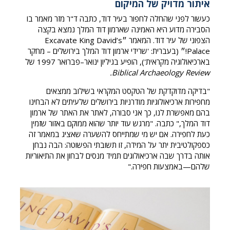
איתור מדויק של המיקום
כעשור לפני שהחלה לחפור בעיר דוד, כתבה ד"ר מזר מאמר בו
הסבירה מדוע היא האמינה שארמון דוד המלך נמצא בקצה
הצפוני של עיר דוד. המאמר ״Excavate King David’s
Palace!״ (בעברית: 'שרידי ארמון דוד המלך בירושלים – מחקר
בארכיאולוגיה מקראית'), הופיע בגיליון ינואר–פברואר 1997 של
.
Biblical Archaeology Review
"בדיקה מדוקדקת של הטקסט המקראי בשילוב ממצאים
מחפירות ארכיאולוגיות מודרניות בירושלים שלעיתים לא הבחינו
בהם מאפשרת לנו, כך אני סבורה, לאתר את האתר של ארמון
דוד המלך," כתבה. "מרגש עוד יותר שהוא ממוקם באזור שזמין
כעת לחפירה. אם יש מי שמתייחס להשערה שאציג במאמר זה
כספקולטיבית יתר על המידה, זו תשובתי הפשוטה: הבה נבחן
אותה בדרך שבה ארכיאולוגים תמיד מנסים לבחון את התיאוריות
שלהם—באמצעות חפירה."