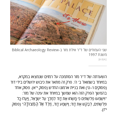
שני העמודים של ד"ר אילת מזר ב-Biblical Archaeology Review
משנת 1997
AIBA
השערתה של ד"ר מזר הסתמכה על רמזים שנמצאו במקרא,
במיוחד בשמואל ב' ה'. פרק זה מתאר את כיבוש ירושלים בידי דוד
(פסוקים ו'–ט') ואת בניית ארמונו החדש (פסוק י"א). פסוק אחד
בהמשך הפרק הזה הוא שמשך במיוחד את עינה של מזר:
"ויִּשְׁמְעוּ פְלִשְׁתִּים כִּי מָשְׁחוּ אֶת דָּוִד לְמֶלֶךְ עַל יִשְׂרָאֵל, וַיַּעֲלוּ כָל
וַיֵּרֶד אֶל הַמְּצוּדָה
פְּלִשְׁתִּים, לְבַקֵּשׁ אֶת דָּוִד; וַיִּשְׁמַע דָּוִד,
" (פסוק
י"ז).