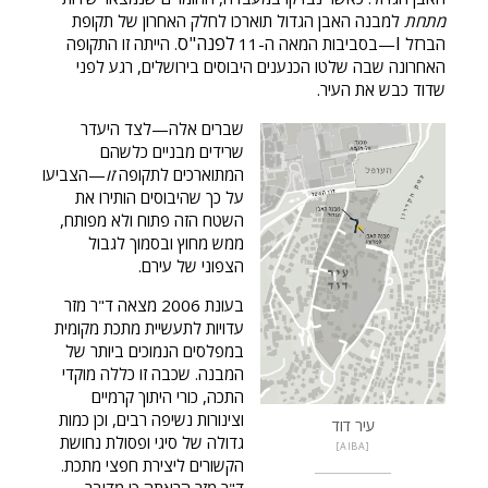
מתחת
למבנה האבן הגדול תוארכו לחלק האחרון של תקופת
I
לפנה"ס
הברזל
—בסביבות המאה ה-11
. הייתה זו התקופה
האחרונה שבה שלטו הכנענים היבוסים בירושלים, רגע לפני
שדוד כבש את העיר.
שברים אלה—לצד היעדר
שרידים מבניים כלשהם
המתוארכים לתקופה
זו
—הצביעו
על כך שהיבוסים הותירו את
השטח הזה פתוח ולא מפותח,
ממש מחוץ ובסמוך לגבול
הצפוני של עירם.
בעונת 2006 מצאה ד"ר מזר
עדויות לתעשיית מתכת מקומית
במפלסים הנמוכים ביותר של
המבנה. שכבה זו כללה מוקדי
התכה, כורי היתוך קרמיים
וצינורות נשיפה רבים, וכן כמות
עיר דוד
גדולה של סיגי ופסולת נחושת
AIBA
הקשורים ליצירת חפצי מתכת.