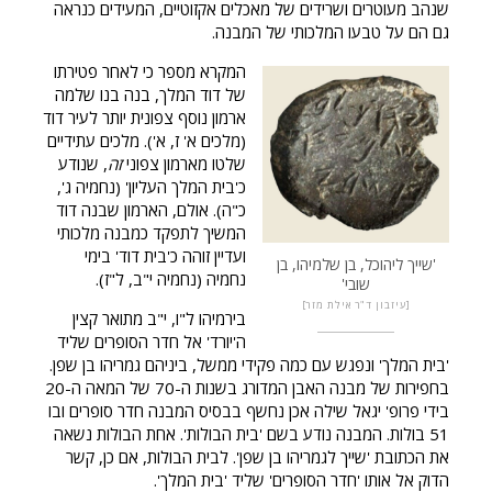
שנהב מעוטרים ושרידים של מאכלים אקזוטיים, המעידים כנראה
גם הם על טבעו המלכותי של המבנה.
המקרא מספר כי לאחר פטירתו
של דוד המלך, בנה בנו שלמה
ארמון נוסף צפונית יותר לעיר דוד
(מלכים א' ז, א'). מלכים עתידיים
שלטו מארמון צפוני
זה
, שנודע
כ'בית המלך העליון' (נחמיה ג',
כ"ה). אולם, הארמון שבנה דוד
המשיך לתפקד כמבנה מלכותי
ועדיין זוהה כ'בית דוד' בימי
'שייך ליהוכל, בן שלמיהו, בן
נחמיה (נחמיה י"ב, ל"ז).
שובי'
עיזבון ד"ר אילת מזר
בירמיהו ל"ו, י"ב מתואר קצין
ה'יורד' אל חדר הסופרים שליד
'בית המלך' ונפגש עם כמה פקידי ממשל, ביניהם גמריהו בן שפן.
בחפירות של מבנה האבן המדורג בשנות ה-70 של המאה ה-20
בידי פרופ' יגאל שילה אכן נחשף בבסיס המבנה חדר סופרים ובו
51 בולות. המבנה נודע בשם 'בית הבולות'. אחת הבולות נשאה
את הכתובת 'שייך לגמריהו בן שפן'. לבית הבולות, אם כן, קשר
הדוק אל אותו 'חדר הסופרים' שליד 'בית המלך'.