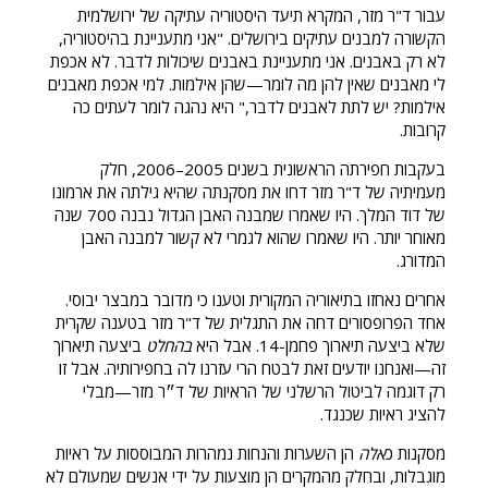
עבור ד"ר מזר, המקרא תיעד היסטוריה עתיקה של ירושלמית
הקשורה למבנים עתיקים בירושלים. "אני מתעניינת בהיסטוריה,
לא רק באבנים. אני מתעניינת באבנים שיכולות לדבר. לא אכפת
לי מאבנים שאין להן מה לומר—שהן אילמות. למי אכפת מאבנים
אילמות? יש לתת לאבנים לדבר," היא נהגה לומר לעתים כה
קרובות.
בעקבות חפירתה הראשונית בשנים 2005–2006, חלק
מעמיתיה של ד"ר מזר דחו את מסקנתה שהיא גילתה את ארמונו
של דוד המלך. היו שאמרו שמבנה האבן הגדול נבנה 700 שנה
מאוחר יותר. היו שאמרו שהוא לגמרי לא קשור למבנה האבן
המדורג.
אחרים נאחזו בתיאוריה המקורית וטענו כי מדובר במבצר יבוסי.
אחד הפרופסורים דחה את התגלית של ד"ר מזר בטענה שקרית
שלא ביצעה תיארוך פחמן-14. אבל היא
בהחלט
ביצעה תיארוך
זה—ואנחנו יודעים זאת לבטח הרי עזרנו לה בחפירותיה. אבל זו
רק דוגמה לביטול הרשלני של הראיות של ד״ר מזר—מבלי
להציג ראיות שכנגד.
מסקנות כ
אלה
הן השערות והנחות נמהרות המבוססות על ראיות
מוגבלות, ובחלק מהמקרים הן מוצעות על ידי אנשים שמעולם לא