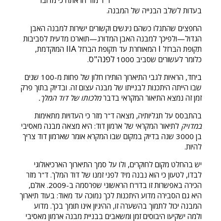
ד"ר מזר הראתה כי מדובר
בעדות לשלב הבנייה של המבנה.
החפצים שהתגלו כשהם ניגשים וקשורים ישירות למבנה האבן
הגדול—ולפיכך למבנה האבן המדורג—תוארכו מדעית לסביבות
IIA
I
תקופת הברזל
המאוחרת עד תקופת הברזל
המוקדמת,
לפנה"ס
כלומר לעשורים שסביב 1000
.
ביחד, הראיות לגבי התיארוך הותירו חלון של פחות מ-100 שנים
שבו הייתה היתכנות לבנייתו של מבנה עצום זה. ובדיוק בתוך פרק
זמן זה נמצא התיאור המקראי בדבר
מלכותו של דוד המלך.
בהתבסס על תגליותיה, מצאה ד"ר מזר כי העדויות מתאימות
במדויק
לתיאור המקראי של ארמון דוד: היא מצאה מבנה מאסיבי
בן 3000 שנה בדיוק במקום שבו המקרא אומר שארמון דוד צריך
להיות.
יש בהחלט מקום לחוקרים, ולו על סמך התיארוך הארכיאולוגי
לבדו, לטעון כי הוא נבנה מיד לפני זמנו של דוד המלך. ד"ר מזר
הכירה באפשרות זו בדו"ח הראשוני שפרסמה ב-2009. אולם,
היא גם הסבירה מדוע היתכנות לכך נמוכה עד מאוד: בעוד תיארוך
המבנה יכול לתמוך בהשערה זו, ההיגיון אינו תומך בכך. מדוע
ולמה ישקיעו היבוסים זמן ומשאבים בבניית מבנה ארמון מאסיבי