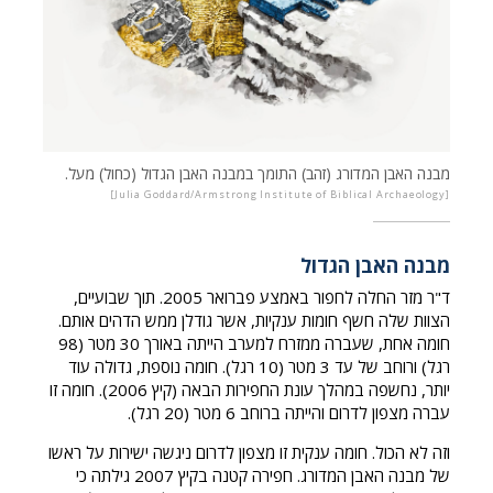
מבנה האבן המדורג (זהב) התומך במבנה האבן הגדול (כחול) מעל.
Julia Goddard/Armstrong Institute of Biblical Archaeology
מבנה האבן הגדול
ד"ר מזר החלה לחפור באמצע פברואר 2005. תוך שבועיים,
הצוות שלה חשף חומות ענקיות, אשר גודלן ממש הדהים אותם.
חומה אחת, שעברה ממזרח למערב הייתה באורך 30 מטר (98
רגל) ורוחב של עד 3 מטר (10 רגל). חומה נוספת, גדולה עוד
יותר, נחשפה במהלך עונת החפירות הבאה (קיץ 2006). חומה זו
עברה מצפון לדרום והייתה ברוחב 6 מטר (20 רגל).
וזה לא הכול. חומה ענקית זו מצפון לדרום ניגשה ישירות על ראשו
של מבנה האבן המדורג. חפירה קטנה בקיץ 2007 גילתה כי