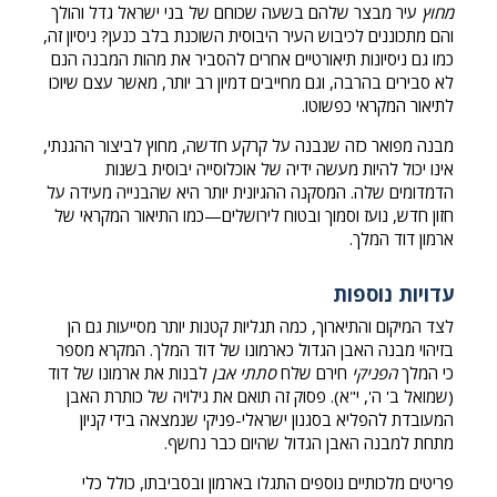
מחוץ
עיר מבצר שלהם בשעה שכוחם של בני ישראל גדל והולך
והם מתכוננים לכיבוש העיר היבוסית השוכנת בלב כנען? ניסיון זה,
כמו גם ניסיונות תיאורטיים אחרים להסביר את מהות המבנה הנם
לא סבירים בהרבה, וגם מחייבים דמיון רב יותר, מאשר עצם שיוכו
לתיאור המקראי כפשוטו.
מבנה מפואר כזה שנבנה על קרקע חדשה, מחוץ לביצור ההגנתי,
אינו יכול להיות מעשה ידיה של אוכלוסייה יבוסית בשנות
הדמדומים שלה. המסקנה ההגיונית יותר היא שהבנייה מעידה על
חזון חדש, נועז וסמוך ובטוח לירושלים—כמו התיאור המקראי של
ארמון דוד המלך.
עדויות נוספות
לצד המיקום והתיארוך, כמה תגליות קטנות יותר מסייעות גם הן
בזיהוי מבנה האבן הגדול כארמונו של דוד המלך. המקרא מספר
כי המלך
הפניקי
חירם שלח
סתתי אבן
לבנות את ארמונו של דוד
(שמואל ב' ה', י"א). פסוק זה תואם את גילויה של כותרת האבן
המעובדת להפליא בסגנון ישראלי-פניקי שנמצאה בידי קניון
מתחת למבנה האבן הגדול שהיום כבר נחשף.
פריטים מלכותיים נוספים התגלו בארמון ובסביבתו, כולל כלי