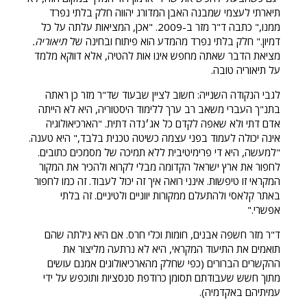
תיארתי לעצמי שמבנה האבן המדורג יהווה חלק בלתי נפרד
ממנו," כתבה ד"ר מזר ב-2009. "אכן, המציאות עלתה על כל
דמיון." חלק בלתי נפרד מהמדע הוא פיתוח ובחינה של
תיאוריה.
מציאת הדבר שאתה מחפש אינו אות להטיה, אלא דווקא מלמד
על תיאוריה טובה.
לגבי הנקודה השנייה: חשוב לציין שבעוד שד"ר מזר כן ראתה
בתנ"ך העברי משאב רב ערך ללימוד היסטוריה, היא לא הייתה
אדם דתי ולא שאפה לקדם כל אג׳נדה דתית. "הארכיאולוגיה
אינה יכולה לעמוד בפני עצמה כשיטה טכנית בלבד," היא טענה.
"למעשה, היא די פרימיטיבית ללא תמיכה של מסמכים כתובים.
לחפור את ארץ ישראל הקדומה מבלי לקרוא ולהכיר את המקור
המקראי זו טיפשות. אינני רואה איך זה יכול לעבוד. זה כמו לחפור
באתר קלאסי ולהתעלם ממקורות יווניים ולטיניים. זה בלתי
אפשרי."
ד"ר מזר חשפה אבנים, חומות וכלי חרס. אם היא גילתה שהם
תואמים את התיעוד המקראי, היא לא נרתעה מליצור את
ההקשרים הברורים (כפי שחלק מהארכיאולוגים אמנם עושים
מתוך חשש שעבודתם תסומן כרודפת סנסציות ותוכפש על ידי
עמיתיהם באקדמיה).