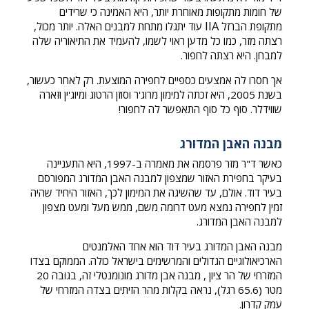
של חומות מתקופות מאוחרת יותר, היא האמינה כי שרידים
IIA
מתקופת הברזל
עוד יתגלו מתחת למבנים האלה. יותר מכול,
רצתה מזר, כמו כל מדען ראוי לשמו, להעמיד את התיאוריה שלה
למבחן. היא רצתה לחפור.
אך חסרו לה אמצעים כספיים לחפירה המוצעת. רק לאחר כעשור,
בשנת 2005, היא זכתה למימון מרוג'ר וסוזן הרטוג ומיוג'ין וזארה
שווידלר. סוף כל סוף התאפשר לה לחפור!
מבנה האבן המדורג
כאשר ד"ר מזר פרסמה את מאמרה ב-1997, היא התעניינה
בעיקר בחפירת האזור שמצפון למבנה האבן המדורג המפורסם
בעיר דוד. אולם, עד שהשיגה את המימון לכך, האזור היחיד שהיה
זמין לחפירה נמצא מעט דרומה משם, ממש מעל ומעט מצפון
למבנה האבן המדורג.
מבנה האבן המדורג בעיר דוד הוא אחד האלמנטים
הארכיאולוגיים הגדולים והמרשימים בישראל כולה. הממוקם בצדו
המזרחי של הר ציון , מבנה אבן מדורג מונומנטלי זה, בגובה 20
מטר (65.6 רגל), נראה בקלות מהר הזיתים בצדה המזרחי של
עמק קדרון.