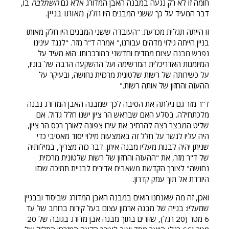
חומה זו לא רק נגעה במבנה האבן המדורג אלא גם
השתלבה
בו,
חלק מאותו בניין
דבר המעיד על כך ששני המבנים היו
.
זו הייתה תגלית מכרעת. "העובדה ששני המבנים היו חלק מאותו
בניין הייתה גילוי מדהים עבורנו," אמרה ד"ר מזר. "לנגד עינינו
נפרש מבנה עצום ממדים וחדשני במורכבותו. הוא מעיד על
המיומנות האדריכלית המרשימה ועל ההשקעה הרבה של בוניו,
על כשירותה של רשות שלטונית מרכזית נחושה, ובעיקר על
ההעזה והחזון של אותה רשות."
ד"ר מזר גם גילתה את הסיבה לכך שמבנה האבן המדורג נבנה
מלכתחילה. בסלע האם שבראש הר ציון ישנו חלל גדול. אם
שליט המבצר רצה להרחיב את עירו צפונה לאורך רכס הר ציון,
היה עליו לגשר על חלל זה באמצעות מילוי יסוד מאסיבי כדי
שניתן יהיה לבנות מעליו מבנה איתן. דבר כזה מצריך, במילותיה
של ד"ר מזר, את "ההעזה והחזון של רשות שלטונית מרכזית
נחושה" לצורך הקדשת משאבים אדירים לבניית תמיכה שכזו
היורדת אל תוך עמק קדרון.
ואכן, זה מה שאנחנו רואים במבנה האבן המדורג שביסוד ובבניין
שמעליו: בנייה של מבנה ארמון עצום בעל קירות ברוחב של עד
6 מטר (20 רגל), שזורים בתוך מבנה אבן מדורג בגובה של 20