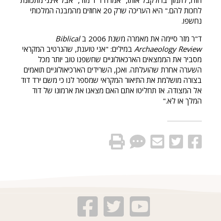
הזה, לתמוך בו ולקבל אותו," אמרה ד"ר מזר, "אבל אינני מתכוונת
לחכות להם." היא העריכה שרק 20 אחוזים מהמבנה המלכותי
נחשפו.
ד"ר מזר סיימה את מאמרה משנת 2006 ב
Biblical
Archaeology Review
במילים: "אני טוענת, שהנרטיב המקראי
מסביר את הממצאים הארכאולוגיים שחשפנו טוב יותר מכל
השערה אחרת שהועלתה. ואכן, השרידים הארכיאולוגיים תואמים
בצורה מושלמת את התיאור המקראי שמספר לנו כי משם ירד דוד
אל המצודה. אז תחליטו אתם האם מצאנו את ארמונו של דוד
המלך או לא."