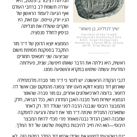
תגליתה לציבור ב-2005, היא
עוררה תשומת לב ברחבי העולם
ואף הגיעה לעמוד הראשון של
הניו יורק טיימס.
עם זאת, היו
חוקרים ששללו את תגליתה
'שייך לגדליהו, בן פשחור'
כניסיון לחולל סנסציה.
Courtesy of the Israel
Antiquities Authority/Clara
Amit, Israel Antiquities
הממצא יוצא הדופן של ד"ר מזר
Authority | Koren Miki, Estate
of Dr. Eilat Mazar (2)
התקבל בספקנות מסוימת משום
שביצעה שני 'חטאים' חמורים:
ראשית, היא גילתה את הדבר שאותו חיפשה; שנית, פעילותה
המדעית עשתה שימוש במקרא והושפעה ממנו.
לגבי הנקודה הראשונה: יש לזכור כי ד"ר מזר סברה מלכתחילה
שארמון דוד נמצא דווקא מעט יותר צפונה מהמקום שבו אושר לה
לחפור. בדומה לארכיאולוגים אחרים, גם מזר סברה שהאזור
הנמצא ישירות מעל מבנה האבן המדורג הוא, ככל הנראה, חלק
מהמבצר היבוסי שנבנה הרבה לפני שנולד דוד. רק לאחר
שתוארכה התגלית שינתה ד"ר מזר את דעתה והגיעה למסקנה
שמבנה האבן הגדול נבנה
מאוחר
מדי
מכד
י
להיות המבצר
היבוסי—הוא היה חייב להיבנות בתקופת שלטונו של דוד המלך.
"גם כשהצעתי לחפש את שרידי ארמון דוד המלך במקום הזה, לא