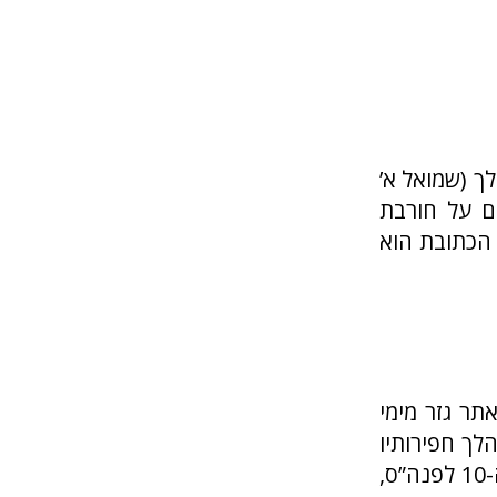
ך (שמואל א’
ים על חורבת
 הכתובת הוא
לירושלים, מאתר גזר מימי
ע בשם ’לוח השנה של גזר‘ התגלה בשנת 1908 במהלך חפירותיו
של ר”א מקאליסטר. בכתובת גיר חרוטה קטנה זו, המתוארכת למאה ה-10 לפנה”ס,