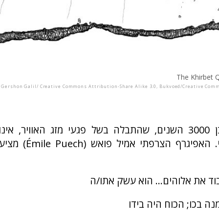
The Khirbet 
. Gershon Galil/ Creative Commons Attribution-Share Alike 3.0, Bukvoed/Creative Com
האוסטרקון בן 3000 השנים, שהתבלה בשל פגעי מזג האוויר,
לתרגמו כראוי. האפיגרף ה
וד את אלוהים... הוא עשק אתו/ה
ה בכו; הכוח היה בידו