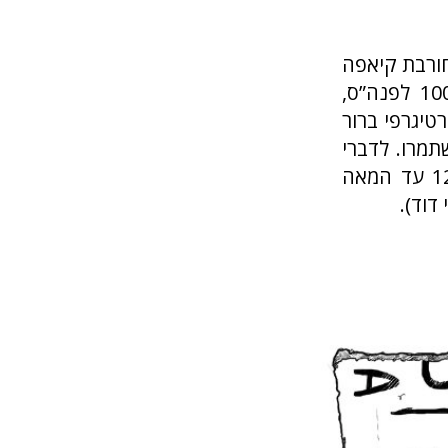
חורבת קיאפה
שהוזכר קודם לכן היא כתובת בדיו על גבי שבר חרס מסביבות 1000 לפנה”ס,
2008, וזאת בהקשר סטרטיגרפי ברור
וקדם, וכולל 70 אותיות שנשתמרו. לדברי
החוקרים, זוהי ”הכתובת השמורה הארוכה ביותר באזור מהמאה ה-12 עד המאה
דוד).