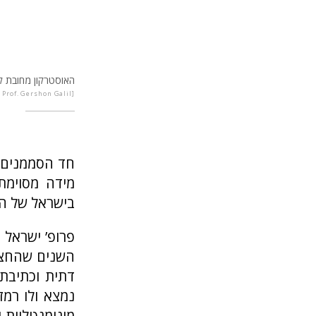
האוסטרקון מחובת ק
 Prof. Gershon Galil
חד הסממנים 
מידה מסוימת
בישראל של המאה ה-10, רוב החוקר
השנים שהחצר
דתית וכתיבת 
מונומנטליות 