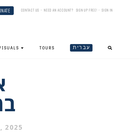
ONATE
CONTACT US
•
NEED AN ACCOUNT?
SIGN UP FREE!
•
SIGN IN
עברית
VISUALS
TOURS
א
במאה
, 2025