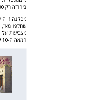
ביהודה רק 200 שנה לאחר ימי שלמה, בסוף המאה השמינית לפנה”ס”.
שחלפו מאז, ה
המאה ה-10 לפנה”ס.