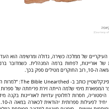
יאפה
Courtesy of
העיקריים של ממלכה כשירה, גדולה ומרשימה הוא העד
 של אוריינות, לפחות ברמה המנהלית. כשמדובר ברמת
ים מטילים ספק בכך.
פרופ’ ישראל פינקלשטיין כותב ב- 
 המפוארת מימי שלמה הייתה זירת פריחתה של ספרות 
היסטוריה, חסרות לחלוטין עדויות לאוריינות בקנה מיד
נמצא ו
וחותמות אישיות—סימנים חיוניים למדינה מפותחת במל