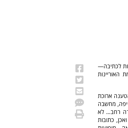
ות לכתיבה—
 האוריינות
The Bible Unearthed: ”למרות הטענה ארוכת
יפה, מחשבה
ה רחב... לא
לו רמז יחיד לפעילות ספרותית יהודאית לכאורה במאה ה-10. ואכן, כתובות
ואה—מופיעות