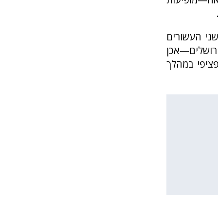
אוד נתונה לוויכוח כשפורסמה לראשונה (2001). בשני העשורים
ירושלים—אכן
תקופת הברזל IIא, ובאופן ספציפי במהלך