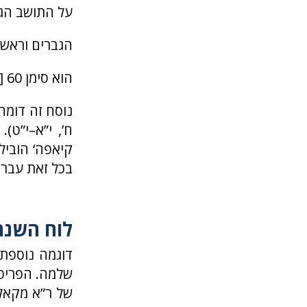
על התושב הגר
הגברים וראש
הוא סימן 60 [?] משרתים בין הקהילות/הישובים/הדור.
נוסח זה דומה
ח’, י”א–י”ט)
קיאפה‘ הוביל
בכל זאת עברית‟ (6
לוח השנה