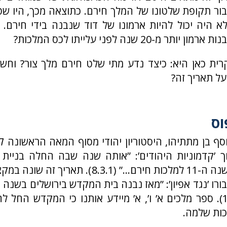
ור תקופת שלטונו של המלך חירם. כתוצאה מכך, היו שט
א היה יכול להיות ארמונו של דוד שנבנה בידי חירם. א
ר מ-20 שנה לפני עלייתו לכס המלכות?
ית כאן היא: כיצד נדע מתי שלט חירם מלך צור? וחשו
ל תאריך זה?
וס
ל
יוסף בן מתתיהו, היסטוריון יהודי מסוף המאה הראשונה
וך ’קדמוניות היהודים’: ”אותה שנה שבה החלה בניית
הייתה כבר השנה ה-11 למלכות חירם...” (8.3.1). ת
חירם...” (1.18). ספר מלכים א’ ו’, א’ מיידע אותנו כי המקדש הח
כות שלמה.