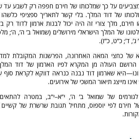
צביעים על כך שמלכותו של חירם חפפה רק לשבע עד ש
כותו של דוד המלך. בלי קשר לתאריך ספציפי כלשהו 
 חירם, מלך צורי זה היה יכול לבנות ארמון לדוד רק ב
 שלטונו של המלך הישראלי מירושלים (שמואל ב’ ה’, ה’; מלכי
’, ד’; כ”ט, כ”ז).
של כחצי המאה האחרונה, הפרשנות המקובלת למדי
רושם העולה מן המקרא לפיו הארמון של דוד המלך
ו—היא שארמון דוד נבנה כנראה דווקא לקראת סוף של
אינו מייצג תיאור המשכי של אירועים.
לגורמים של שמואל ב’ ה’, י”א–י”ב, במטרה להתאי
של חירם לפי יוספוס, מתחיל תגובת שרשרת של קשיים 
קורות.