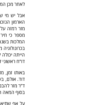
לאחר מכן המק
אבל יש מי ש
הארמון הנזכר
מספר כי חירם
המלכות בשנת 79
הייתה יכולה ל
דו”ח ראשוני לעונות 5
באותו זמן, מ
ד”ר מזר להבנה
בסוף המאה ה-11 או בדיוק בתחילת המאה ה
על אף שתיארו