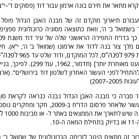
רא מתאר את חירם בונה ארמון עבור דוד (פסוקים ד’–י”ב)
עבורם תיארוך מוקדם זה של מבנה האבן הגדול פוסל א
 בשמואל ב’ ה’, וזאת כתוצאה מסוגיה כרונולוגית ספציפי
 מלך צור בנה לדוד את ארמונו (שמואל ב’ ה’, י”א). ח
לפנה”ס
לפנה”ס
9
, לכל המוקדם, ודוד שלט עד 965
בכרונולוגיה מעט מאוחרת יותר] (תדמור, 2
התחיל לפני העשור האחרון לשלטון דוד בירושלים”. (ארמ
200–2007)
זר סברה כי מבנה האבן הגדול נבנה כנראה לקראת סו
דוד. אולם, בעשור שלאחר פרסום הדו”ח ב-2009, 
ל
 שיש לתארך את הממצאים באתר ל- או סביבות 1000
-10.
ך זה מתאים היטב לזרימה הכרונולוגית של שמואל ב’ ה