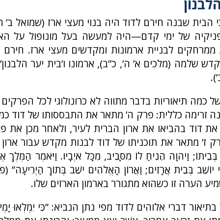
לבנון
 הבית שבנה חירם לדוד היה בנוי מעצי ארז (שמואל ב’ ה, 
פניקיה של ימי קדם—היה למעשה בעל מונופול על הארז
ממרחקים לבניית ארמונות ומקדשים מעצי ארז. חירם 
דש שלמה (מלכים א’ ה’, כ”ב), ארמונו ו’בית יער הלבנון
).
של כמה תיאוריות בדבר מתווה לא כרונולוגי לכל הפרקים
ישנה זרימה כללית: פרק ה’ מתאר את התבססותו של דוד כמ
את דוד בהביאו את ארון הברית לעיר, ולאחר מכן את פ
 ז’ מתאר את תוכניתו של דוד לבנות מקדש עבור ארון הברי
ְ בְּבֵיתוֹ; וַיהוָה הֵנִיחַ לוֹ מִסָּבִיב, מִכָּל אֹיְבָיו. וַיֹּאמֶר הַמֶּלֶךְ א
 יוֹשֵׁב בְּבֵית אֲרָזִים; וַאֲרוֹן הָאֱלֹהִים יֹשֵׁב בְּתוֹךְ הַיְרִיעָה
יע הערה זו כשהוא מתגורר בארמון הארזים שלו.
ור דברי אלוהים לדוד מפי נתן הנביא: ”כִּי יִמְלְאוּ יָמֶיךָ, וְ