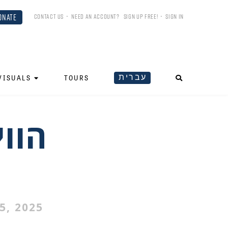
ONATE
CONTACT US
•
NEED AN ACCOUNT?
SIGN UP FREE!
•
SIGN IN
עברית
VISUALS
TOURS
הווי
5, 2025