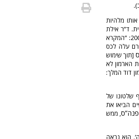
.
ותו מלהיות
ת. ד”ר אילת
מזר רמזה על כך בדו”ח החפירה הראשוני שלה של עיר דוד משנת 2009: ”המקרא
ירם עלה לכס
[תוך שימוש
196, עמ’ 299). לפיכך, בניית הארמון לא
ון דוד המלך:
ף שלטונו של
חקר ומחקרים נוספים הביאו את
פנה”ס
, ממש
’, הוא נראה