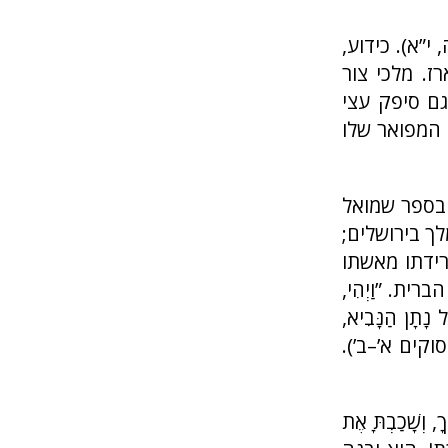
י”א). כידוע,
. מלכי צור
גם סיפק עצי
’ המפואר שלו
 בספר שמואל
לך בירושלים;
רידתו מאשתו
ת. ”וַיְהִי,
ֶל נָתָן הַנָּבִיא,
” (פסוקים א’–ב’).
שָׁכַבְתָּ אֶת