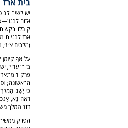
בית ארז ה
יש לשים לב כי
אזור לבנון—
קיבלו בקשות 
ארז לבניית מק
(מלכים א’ ז’, ב’
על אף קיומן 
ב’ ה’ עד י’, 
פרק ו’ מתאר 
הראשונה; ופרק
כִּי יָשַׁב הַמֶּלֶך
רְאֵה נָא, אָנֹכִי
דוד המלך משמ
הפרק ממשיך בתיא