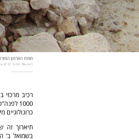
חומת הארמון המזרחית 
te of Dr. Eilat Mazar
רכיב מרכזי ב
כרונולוגיים מקרא
תיארוך זה ש
בשמואל ב’ ה’