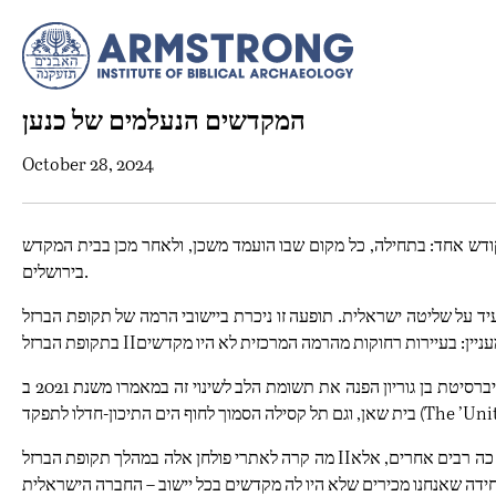
המקדשים הנעלמים של כנען
October 28, 2024
קודש אחד: בתחילה, כל מקום שבו הועמד משכן, ולאחר מכן בבית המקדש
בירושלים.
 תופעה זו ניכרת ביישובי הרמה של תקופת הברזל I, בהם ישראל שימרה את שליטתה. אבל
מה קרה לאתרי פולחן אלה במהלך תקופת הברזל IIא? לדברי פרופסור פאוסט, ברור שהייתה כאן השתלטות על ידי בני ישראל: ”זה היה מהפך גדול, וחשוב להדגיש שלא רק שהוא התרחש במקביל לשינויים כה רבים אחרים, אלא