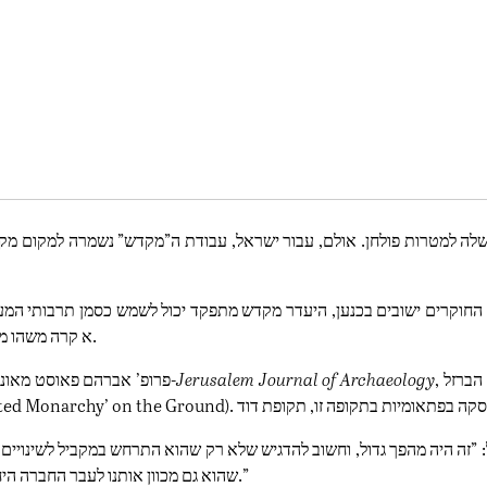
משלה למטרות פולחן. אולם, עבור ישראל, עבודת ה”מקדש” נשמרה למקום מ
רים ישובים בכנען, היעדר מקדש מתפקד יכול לשמש כסמן תרבותי המעיד על שליטה ישראלית.
בתקופת הברזל IIא קרה משהו מעניין: בעיירות רחוקות מהרמה המרכזית לא היו מקדשים.
, והסביר כי בתקופת הברזל IIא , מקדשים בערים מרכזיות בצפון-כמו מגידו, חצור,
Jerusalem Journal of Archaeology
פרופ’ אברהם פאוסט מאוניברסיטת בן גוריון הפנה את תשומת הלב לשינוי זה במאמרו משנת 2021 ב-
שהוא גם מכוון אותנו לעבר החברה היחידה שאנחנו מכירים שלא היו לה מקדשים בכל יישוב – החברה הישראלית.”