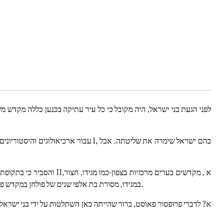
לפני הגעת בני ישראל, היה מקובל כי כל עיר עתיקה בכנען כללה מקדש 
עבור ארכיאולוגים והיסטוריונים החוק
בית שאן, וגם תל קסילה הסמוך לחוף הים התיכון-חדלו לתפקד (The ’United Monarchy’ on the Ground). במגידו, מסורת בת אלפי שנים של פולחן במקדש פסקה בפתאומיות בתקופה זו, תקופת דוד.